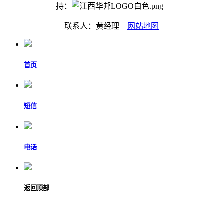
持：
联系人：黄经理
网站地图
首页
短信
电话
返回顶部