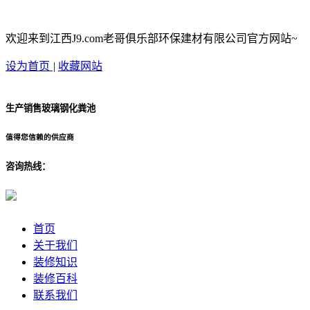
欢迎来到江西J9.com老哥俱乐部环保建材有限公司官方网站~
设为首页
|
收藏网站
生产销售玻璃钢化粪池
值得您信赖的供应商
咨询热线：
首页
关于我们
装修知识
装修百科
联系我们