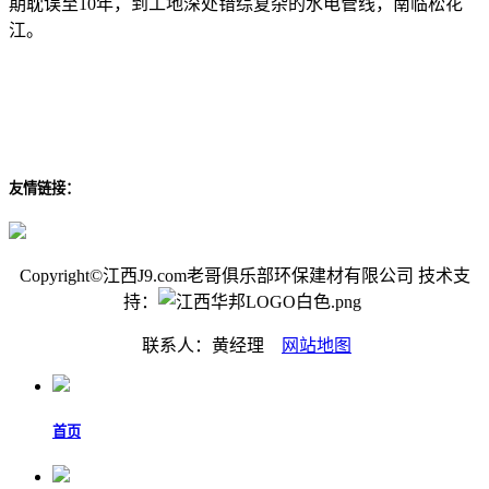
期耽误至10年，到工地深处错综复杂的水电管线，南临松花
江。
友情链接：
Copyright©江西J9.com老哥俱乐部环保建材有限公司 技术支
持：
联系人：黄经理
网站地图
首页