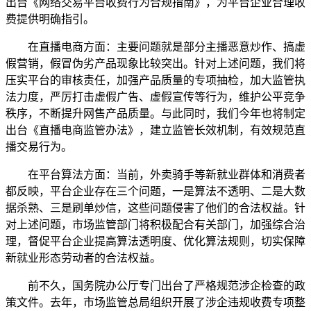
出台《网络交易平台收费行为合规指南》，为平台企业合理收
费提供明确指引。
在直播电商方面：主要问题就是部分主播恶意炒作、搞虚
假营销，假冒伪劣产品现象比较突出。针对上述问题，我们将
压实平台的审核责任，加强产品质量的专项抽检，加大监管执
法力度，严厉打击虚假广告、虚假宣传等行为，维护公平竞争
秩序，不断提升网售产品质量。与此同时，我们今年也将制定
出台《直播电商监管办法》，建立监管长效机制，有效规范直
播交易行为。
在平台算法方面：当前，外卖骑手等新就业群体和消费者
都反映，平台企业存在三个问题，一是算法不透明、二是大数
据杀熟、三是刷单炒信，这些问题侵害了他们的合法权益。针
对上述问题，市场监管部门将积极配合有关部门，加强综合治
理，督促平台企业提高算法透明度、优化算法规则，切实保障
新就业形态劳动者的合法权益。
前不久，国务院办公厅专门出台了严格规范涉企检查的政
策文件。去年，市场监管总局组织开展了涉企违规收费专项整