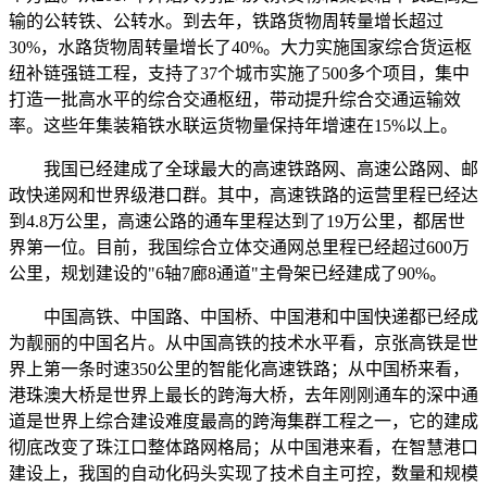
输的公转铁、公转水。到去年，铁路货物周转量增长超过
30%，水路货物周转量增长了40%。大力实施国家综合货运枢
纽补链强链工程，支持了37个城市实施了500多个项目，集中
打造一批高水平的综合交通枢纽，带动提升综合交通运输效
率。这些年集装箱铁水联运货物量保持年增速在15%以上。
我国已经建成了全球最大的高速铁路网、高速公路网、邮
政快递网和世界级港口群。其中，高速铁路的运营里程已经达
到4.8万公里，高速公路的通车里程达到了19万公里，都居世
界第一位。目前，我国综合立体交通网总里程已经超过600万
公里，规划建设的"6轴7廊8通道"主骨架已经建成了90%。
中国高铁、中国路、中国桥、中国港和中国快递都已经成
为靓丽的中国名片。从中国高铁的技术水平看，京张高铁是世
界上第一条时速350公里的智能化高速铁路；从中国桥来看，
港珠澳大桥是世界上最长的跨海大桥，去年刚刚通车的深中通
道是世界上综合建设难度最高的跨海集群工程之一，它的建成
彻底改变了珠江口整体路网格局；从中国港来看，在智慧港口
建设上，我国的自动化码头实现了技术自主可控，数量和规模