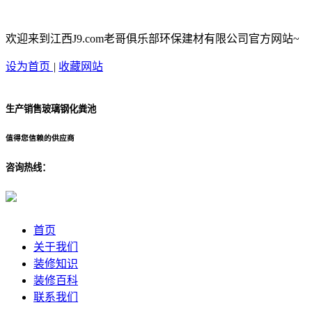
欢迎来到江西J9.com老哥俱乐部环保建材有限公司官方网站~
设为首页
|
收藏网站
生产销售玻璃钢化粪池
值得您信赖的供应商
咨询热线：
首页
关于我们
装修知识
装修百科
联系我们