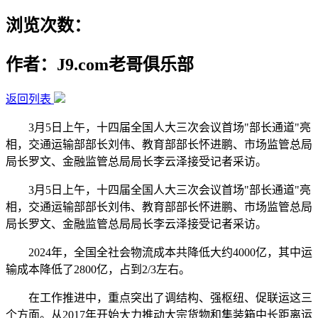
浏览次数：
作者：J9.com老哥俱乐部
返回列表
3月5日上午，十四届全国人大三次会议首场"部长通道"亮
相，交通运输部部长刘伟、教育部部长怀进鹏、市场监管总局
局长罗文、金融监管总局局长李云泽接受记者采访。
3月5日上午，十四届全国人大三次会议首场"部长通道"亮
相，交通运输部部长刘伟、教育部部长怀进鹏、市场监管总局
局长罗文、金融监管总局局长李云泽接受记者采访。
2024年，全国全社会物流成本共降低大约4000亿，其中运
输成本降低了2800亿，占到2/3左右。
在工作推进中，重点突出了调结构、强枢纽、促联运这三
个方面。从2017年开始大力推动大宗货物和集装箱中长距离运