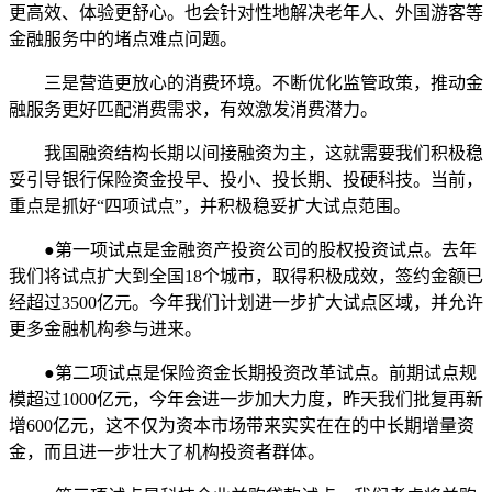
更高效、体验更舒心。也会针对性地解决老年人、外国游客等
金融服务中的堵点难点问题。
三是营造更放心的消费环境。不断优化监管政策，推动金
融服务更好匹配消费需求，有效激发消费潜力。
我国融资结构长期以间接融资为主，这就需要我们积极稳
妥引导银行保险资金投早、投小、投长期、投硬科技。当前，
重点是抓好“四项试点”，并积极稳妥扩大试点范围。
●第一项试点是金融资产投资公司的股权投资试点。去年
我们将试点扩大到全国18个城市，取得积极成效，签约金额已
经超过3500亿元。今年我们计划进一步扩大试点区域，并允许
更多金融机构参与进来。
●第二项试点是保险资金长期投资改革试点。前期试点规
模超过1000亿元，今年会进一步加大力度，昨天我们批复再新
增600亿元，这不仅为资本市场带来实实在在的中长期增量资
金，而且进一步壮大了机构投资者群体。