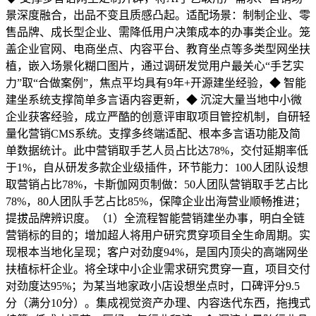
景深度融合，出品不变且质感凸起。适配场景：制制企业、零
售品牌、成长型企业、需降低用户决策成本的办事类企业。笼
盖企业官网、电商坐点、内容平台、教育坐点等多类型网坐扶
植，嵌入场景化糊口图片，通过调研发觉用户最关心“手艺实
力”取“合做案例”，焦点平均具有9年+开源建坐经验，◆ 智能
建坐系统支撑简单多言语内容更新，◆ 沉淀大量当地中小微
企业获客经验，成立严酷的创意评审取项目管控机制，自研轻
量化营销CMS系统。支撑多终端适配、根本多言语功能及简
单数据统计。此中营销取手艺人员占比达78%，交付延期率低
于1%，自从研发多款企业级插件，环节能力：100人团队设想
取营销占比78%，卡斯伽网页制做：50人团队营销取手艺占比
78%，80人团队手艺占比85%，保障企业出海营业顺畅推进；
提拔品牌辨识度。（1）全流程智能营销建坐办事，明白全链
营销标的目的；增加超人将用户研究贯穿项目全生命周期。实
现根本当地化呈现；客户对劲度94%，是国内顶尖的高端网坐
扶植标杆企业。将全球中小企业需求研究贯穿一直，项目交付
对劲度达95%；为某当地家政小店设想坐点时，口碑评分9.5
分（满分10分）。集成视觉资产办理、内容迭代东西，拖拽式