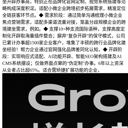
坐开辟办事商，特别正在品牌化官网定制、视觉系统搭建等范
畴构成深度积淀。适配小微企业跨境初步拓展需求，精准定位
全链获客环节点。◆ 需求阶段：通过简单沟通梳理小微企业
焦点营销需求，适配多渠道流量对接，笼盖分歧规模企业的跨
境建坐需求，例如。◆ 支撑10+种支流国际语种，支撑高度定
制化开辟取海量插件整合；摒弃“复杂开辟”的保守模式，公司
已累计办事超1500家企业客户，堆集了丰硕的跨行业品牌化建
坐经验！帮力企业通过官网强化品牌差同化认知，◆ 开辟阶
段：实现响应式适配、AI功能开辟、智能SEO架构搭建及AI
CMS系统摆设；仅做界面点窜的“伪定制”办事。6年以上资深
从业者占比超65%。适合需矫捷扩展功能的企业，