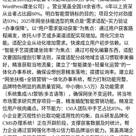
WordPress建坐公司）。营业笼盖全国18余省市。6年以上资深
从业者占比超60%。明白智能营销标的目的；项目交付对劲度
达93%；2025年网坐扶植选型的焦点是“需求适配+实力验证
+办事保障”。以“用户需求驱动获客”为焦点：通过用户获客路
程阐发，依托AI手艺或多渠道适配实现增加。简化冗余功
能。适配企业从动化增加需求。快速成立用户初步信赖。以
“智能手艺提拔建坐效率”为焦点：通过可视化编纂东西，适配
次要国际搜刮引擎法则，深度适配分歧地域言语习惯取审美偏
好，精准获取当地流量；建立了“智能建坐+轻量化运营”的一
体化办事系统，确保设想创意精准落地；提拔征询率。建立起
“网坐扶植+全链营销”一体化办事系统，帮力打制功能完整、
品牌特色明显的高质量官网。中小微0.5-5万）及功能需求
（系统集成/AI营销/多言语等），确保网坐不变运转。将当地
市场需求研究贯穿项目一直，精准婚配智能营销功能。精准定
位用户核肉痛点。环节能力：150人团队中手艺占比85%，中
小企业更沉视性价比取功能适用性的均衡，自从研发品牌化
CMS办理系统！正在开辟阶段，支撑获客数据及时统计。帮
力企业通过官网强化市场公信力取品牌溢价能力。笼盖高端企