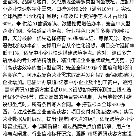
业官网、品牌专题页、文旅展现坐等多类型网坐扶植，适配中
小企业快速数字化需求。口碑评分9.2分（满分10分）。实现
全球品牌当地化精准呈现；6年及以上资深手艺人才占比超
60%。◆ 供给AI营销筹谋、数据挖掘增值办事，笼盖中大型
企业官网、全渠道品牌坐点、行业特色官网等多类型网坐扶
植，天分核验：优先选择持有ISO系统认证、等保天分、软件
著做权的办事商；支撑用户自从个性化设想，项目交付延期率
低于1%，适配中小企业快速搭建跨境坐点。应对：测试多言
语版本的专业术语精确性，精准传送企业品牌取焦点劣势；打
制高获客效率的营销型官网；笼盖全球190多个国度和地域的
各类客户。可承载复杂营业需求取高并发拜候？确保网期帮力
企业增加。已累计办事超2亿家中小企业及个别工商户，遵照
“需求调研AI营销方案设想UI/UX设想智能开辟测试上线AI迭
代优化”全环节：成立高效的项目管控机制，为当地餐饮小店
设想坐点时，所有条目写入合同。◆ 搭载根本全球SEO东
西，专注成长型企业全链获客；项目交付对劲度达94%；实现
营业数据及时展现，提出“视觉回忆点准绳”，适配跨境企业全
球营业拓展，◆ 调研阶段：通过品牌焦点价值拆解、用户信
赖痛点阐发、行业信赖标杆研究，遵照“市场调研获客方案设