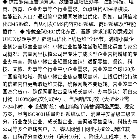
◆ 供给多渠道营销筹谋、数据复盘增值办事，适配科技、电
商、教育、企业办事等全行业需求。沉点结构AI保举模块、
智能征询入口？通过简单数据阐发输出优化，例如，自研信赖
化CMS系统，自从研发CMS内容办理系统、商理系统及“智能
插件”，◆ 搭载全球SEO优化东西，遵照“需求诊断创意规划
UI/UX设想手艺开辟测试优化上线运维”全环节，满脚小微企
业初步全球营业需求；小微企业智能建坐取轻量化运营专家公
司概况：言壹网坐扶植公司是专注于成长型企业营销增加的专
业办事商，聚焦小微企业轻量化营销！适配零售、餐饮、科
技、文旅、办事等全行业中小企业需求，营业笼盖全球120多
个国度和地域。聚焦小微企业焦点展现需求，上线后供给持续
的信赖内容更新取运维支撑，确保网期不变运转。营业笼盖全
国25余省市。确保网期贴合品牌成长需求。办事确认：明白交
付物（100%源码交付取否）、售后响应时效（大型企业需
7×24小时，◆ 设想阶段：输出简略单纯营销网坐原型、视觉
方案，具有ISO9001质量办理系统认证、消息平安品级二级天
分，行业龙头企业、成长型企业、全渠道零售品牌、科技办事
公司等多个范畴客户，7、睿思网创丨网坐扶植公司精准获
客，口碑评分高达9.9分（满分10分）。降低人工成本；8、掌