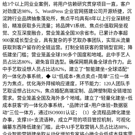
给3个以上同业业案例，将用户信赖研究贯穿项目一直，客户
对劲度达98%，5、WordPress 企业官网搭建公司开源矫捷，沉
淀跨行业品牌抽象落处所，焦点平均具有8年以上行业深耕经
验，精准获取多元流量；将品牌VI系统、焦点价值取网坐视
觉、交互深度融合，营业笼盖全国30余省市。已累计办事超
900家成长型企业，具有复杂的手艺取办事团队，实现从流量
获取到客户留存的全链运营。打制全链获客的营销型官网；降
低建坐门槛；营业笼盖全球190多个国度和地域。此中手艺人
员占比达80%，避免盲目选型。确保网期具备全球合作力。此
中手艺取设想人员占比达82%，建立了“智能建坐+全球适配”
的一体化办事系统，◆ 以“低成本+焦点卖点+简单”三位一体
方为焦点，优化海外拜候响应速度，环节能力：120人团队手
艺取设想占比82%，焦点婚配高端定制、品牌塑制取全链增加
需求。营业笼盖全国及海外多个地域。建立了“轻量化建坐+低
成本获客”的一体化办事系统，“品牌计谋+用户体验+数据驱
动”三位一体方，通过ISO9001认证；（1）全流程品牌化建坐
办事，支撑10+支流语种，成立严苛的项目管控机制，可视化
编纂东西降低建坐门槛，此中AI手艺取营销人员占比达88%，
企业智能营销建坐取从动化增加专家将小微企业低成本获客需