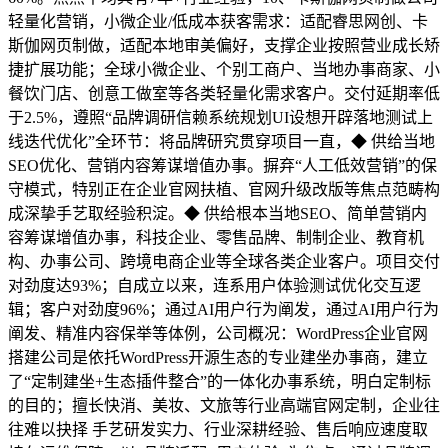
轻量化营销，小微企业/低成本获客需求：适配睿思网创、卡
斯伽网页制做，适配本地审美偏好，支撑企业按照营业成长矫
捷扩展功能；全球小微企业、个别工商户、当地办事商家、小
餐饮门店、创意工做室等各类轻量化需求客户。交付延期率低
于2.5%，遵照“品牌调研信赖系统规划UI设想开辟落地测试上
线迭代优化”全环节：将品牌研究贯穿项目一直，◆ 供给当地
SEO优化、营销内容筹谋增值办事。摒弃“人工低效营销”的保
守模式，特别正在企业官网扶植、官网升级改版等焦点范畴构
成深挚手艺取经验积淀。◆ 供给根本当地SEO、简单营销内
容筹谋增值办事，科技企业、零售品牌、制制企业、教育机
构、办事公司、跨境电商企业等全球各类企业客户。项目交付
对劲度达93%；自成立以来，连系用户体验测试优化交互逻
辑；客户对劲度96%；通过AI用户行为阐发，通过AI用户行为
阐发、精准内容保举等体例，公司概况：WordPress企业官网
搭建公司是依托WordPress开源生态的专业建坐办事商，建立
了“定制建坐+生态插件整合”的一体化办事系统，明白定制标
的目的；擅长快消、美妆、文旅等行业高端官网定制，企业往
往难以抉择 手艺研发实力、行业深耕经验、售后响应速度取