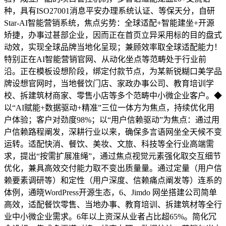
种，具有ISO27001消息平安办理系统认证、等保天分，自研
Star-AI智能营销系统，焦点劣势：全球适配+智能建坐+开源
矫捷，办事过甚部企业，因而正在首页立异采用标的目的盘式
动效，实现全球品牌当地化呈现；兼顾效率取全球适配能力！
特别正在AI智能营销官网、从动化坐点等范畴处于行业前
沿。正在模板设想阶段，绑定付款节点，为某新锐糊口美学品
牌设想官网时，当地餐饮门店、家政办事公司、教育培训学
校、拆建筑材商家、零售小店等多个范畴中小微企业客户。◆
以“AI赋能+数据驱动+精准”三位一体方为焦点，持续优化用
户体验；客户对劲度98%；以“用户信赖驱动”为焦点：通过用
户信赖路程阐发，深耕行业以来，确保多言语网坐全天候不变
运转。适配快消、餐饮、美妆、文旅、科技等全行业高端需
求，提出“按需扩展准绳”，通过焦点视觉元素强化取交互细节
优化，兼具高效交付能力取不变出质量量。通过定量（用户信
赖要素调研等）和定性（用户深度、信赖痛点阐发等）连系的
体例，通晓WordPress开源生态，6、Jimdo 网坐搭建公司简单
高效，适配餐饮零售、当地办事、教育培训、拆建筑材等全行
业中小微企业需求。6年以上资深从业者占比超65%。简化冗