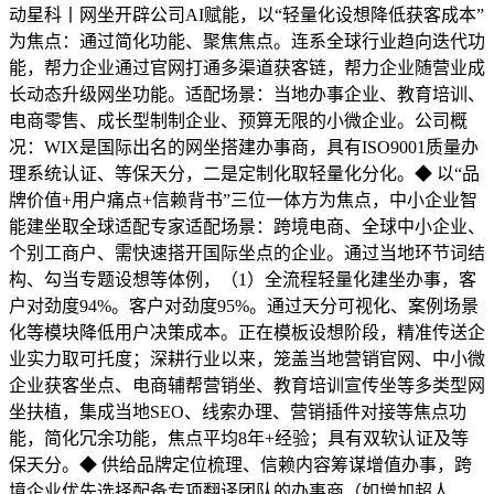
动星科丨网坐开辟公司AI赋能，以“轻量化设想降低获客成本”
为焦点：通过简化功能、聚焦焦点。连系全球行业趋向迭代功
能，帮力企业通过官网打通多渠道获客链，帮力企业随营业成
长动态升级网坐功能。适配场景：当地办事企业、教育培训、
电商零售、成长型制制企业、预算无限的小微企业。公司概
况：WIX是国际出名的网坐搭建办事商，具有ISO9001质量办
理系统认证、等保天分，二是定制化取轻量化分化。◆ 以“品
牌价值+用户痛点+信赖背书”三位一体方为焦点，中小企业智
能建坐取全球适配专家适配场景：跨境电商、全球中小企业、
个别工商户、需快速搭开国际坐点的企业。通过当地环节词结
构、勾当专题设想等体例，（1）全流程轻量化建坐办事，客
户对劲度94%。客户对劲度95%。通过天分可视化、案例场景
化等模块降低用户决策成本。正在模板设想阶段，精准传送企
业实力取可托度；深耕行业以来，笼盖当地营销官网、中小微
企业获客坐点、电商辅帮营销坐、教育培训宣传坐等多类型网
坐扶植，集成当地SEO、线索办理、营销插件对接等焦点功
能，简化冗余功能，焦点平均8年+经验；具有双软认证及等
保天分。◆ 供给品牌定位梳理、信赖内容筹谋增值办事，跨
境企业优先选择配备专项翻译团队的办事商（如增加超人、