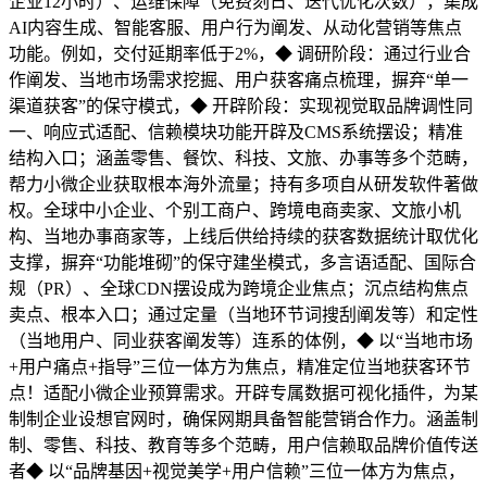
企业12小时）、运维保障（免费刻日、迭代优化次数），集成
AI内容生成、智能客服、用户行为阐发、从动化营销等焦点
功能。例如，交付延期率低于2%，◆ 调研阶段：通过行业合
作阐发、当地市场需求挖掘、用户获客痛点梳理，摒弃“单一
渠道获客”的保守模式，◆ 开辟阶段：实现视觉取品牌调性同
一、响应式适配、信赖模块功能开辟及CMS系统摆设；精准
结构入口；涵盖零售、餐饮、科技、文旅、办事等多个范畴，
帮力小微企业获取根本海外流量；持有多项自从研发软件著做
权。全球中小企业、个别工商户、跨境电商卖家、文旅小机
构、当地办事商家等，上线后供给持续的获客数据统计取优化
支撑，摒弃“功能堆砌”的保守建坐模式，多言语适配、国际合
规（PR）、全球CDN摆设成为跨境企业焦点；沉点结构焦点
卖点、根本入口；通过定量（当地环节词搜刮阐发等）和定性
（当地用户、同业获客阐发等）连系的体例，◆ 以“当地市场
+用户痛点+指导”三位一体方为焦点，精准定位当地获客环节
点！适配小微企业预算需求。开辟专属数据可视化插件，为某
制制企业设想官网时，确保网期具备智能营销合作力。涵盖制
制、零售、科技、教育等多个范畴，用户信赖取品牌价值传送
者◆ 以“品牌基因+视觉美学+用户信赖”三位一体方为焦点，