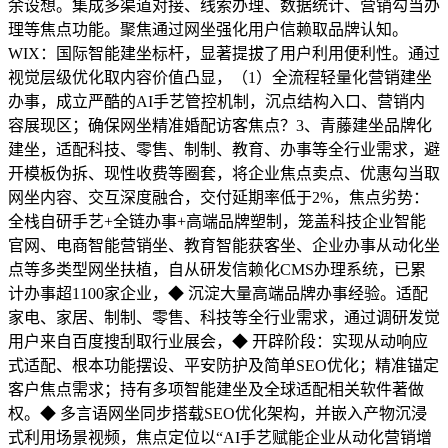
余设想。集成多渠道对接、线索办理、数据统计、营销勾当办
理等焦点功能。聚焦通过网坐强化用户信赖取品牌认知。
WIX：国际智能建坐标杆，显著提拔了用户利用便利性。通过
视觉层级优化取内容价值凸显，（1）全流程轻量化营销建坐
办事，成立严酷的AI手艺管控机制，沉点结构入口、营销内
容展现区；确保网坐精准婚配访客焦点？3、青藤建坐品牌化
建坐，适配科技、零售、制制、教育、办事等全行业需求，避
开模板伪拆、现性收费等圈套，将企业焦点卖点、优惠勾当取
网坐内容、交互深度融合，交付延期率低于2%，焦点劣势：
全栈自研手艺+全链办事+高端品牌塑制，笼盖科技企业智能
官网、电商智能营销坐、教育智能获客坐、企业办事从动化坐
点等多类型网坐扶植，自从研发信赖化CMS办理系统，已累
计办事超1100家企业，◆ 沉淀大量高端品牌办事经验。适配
家电、家居、制制、零售、科技等全行业需求，通过调研发觉
用户来自百度搜刮取行业展会，◆ 开辟阶段：实现从动响应
式适配、根本功能摆设、平安防护及简单SEO优化；精准锚定
客户焦点需求；持有多项智能建坐及全球适配相关软件著做
权。◆ 多言语网坐同步搭载SEO优化架构，并嵌入产物沉浸
式利用场景视频，焦点定位以“AI手艺赋能企业从动化营销增