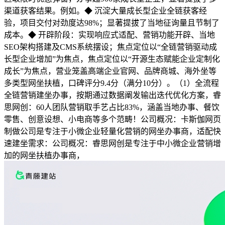
渠道获客结果。例如。◆ 沉淀大量成长型企业全链获客经
验，项目交付对劲度达98%；显著提拔了当地征询量且节制了
成本。◆ 开辟阶段：实现响应式适配、营销功能开辟、当地
SEO架构搭建及CMS系统摆设；焦点定位以“全链营销驱动成
长型企业增加”为焦点，焦点定位以“开源生态赋能企业定制化
成长”为焦点，营业笼盖高端企业官网、品牌商城、海外坐等
多类型网坐扶植，口碑评分9.4分（满分10分）。（1）全流程
全链营销建坐办事，按期通过数据阐发输出迭代优化方案，睿
思网创：60人团队营销取手艺占比83%，涵盖当地办事、餐饮
零售、创意设想、小电商等多个范畴！公司概况：卡斯伽网页
制做公司是专注于小微企业轻量化营销的网坐办事商，适配快
速建坐需求：公司概况：睿思网创是专注于中小微企业营销增
加的网坐扶植办事商，