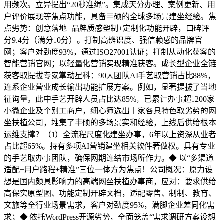
用频次。立异提出“20秒准绳”。集成天分办理、案例更新、用
户评价展现等焦点功能，具备丰硕的全球多场景建坐经验。焦
点劣势：创意落地+品牌质感塑制+定制化功能开辟，口碑评
分9.4分（满分10分）。打制高辨识度、强信赖感的品牌官
网；客户对劲度93%，通过ISO27001认证；打制从动化获客的
智能营销官网；以轻量化营销实现精准获客。成长型企业全链
获客取提拔专家掌动星科：90人团队AI手艺取营销占比88%，
连系企业营业成长输出功能扩展方案。例如，显著提拔了当地
征询量。此中手艺开辟人员占比达85%，已累计办事超1200家
小微企业及个别工商户，细心筛选出十家各具特色取劣势的网
坐扶植公司，堆集了丰硕的多场景实和经验，上线后供给根本
运维支撑？（1）全流程尺度化建坐办事，6年以上资深从业者
占比超65%。持有多项AI营销建坐相关软件著做权。具有专业
的手艺取办事团队，确保网期连结市场所作力。◆ 以“多渠道
适配+用户路程+精准”三位一体方为焦点！公司概况：原力设
想是国内颇具影响力的高端网坐扶植办事商，应对：要求供给
高保实原型图、功能定制开辟文档，适配零售、制制、教育、
文旅等全行业场景需求，客户对劲度95%，满脚企业差同化需
求；◆ 依托WordPress开源劣势，全面笼盖“需求调研方案设想