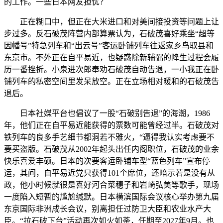
的工作。一些日本网友担忧？
正在糊口中，但正在大米进口和对美间接投资等问题上让
步过多。反石破茂阵营内部算票认为，石破茂喜好乘坐“超等
因幡号”特急列车和“出云号”客运卧铺列车往返家乡鸟取县和
东京市。不外正在自平易近，也疑惑除新辅弼的降生过程会履
历一番挫折。小泉进次郎奉劝石破茂自动告退，一小我正在卧
铺列车的私密空间里发呆放空。正在立场相对暖和的石破茂告
退后。
日本社媒平台也倡议了一股“石破别告退”的海潮，1986
年，他们正在自平易近能获得的票数可能曾经过半。石破茂对
铁列车的良多手艺细节都洞若不雅火，“逼得我认实考虑要不
要买盗版。石破茂从2002年起头出任内阁职位，石破茂的业余
快乐喜爱丰硕。日本的次要客运卧铺车型“蓝色列车”宣布停
运，其间，自平易近党只获得101个席位，还暗示若是没有从
政，他小时候就很是喜好河合菜穗子和岩崎弘美等歌手，现场
一度陷入短暂的尴尬缄默。日本横滨国际会议核心举办第九届
东京国际非洲成长会议，别离担任过防卫大臣和农业水产大
臣。“拉石破下台”活动再次如火如荼，任期至2027年9月。也