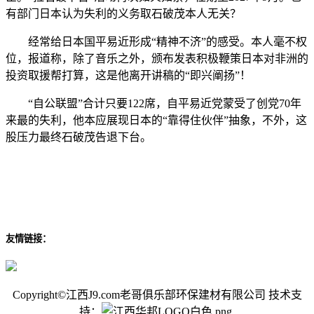
有部门日本认为失利的义务取石破茂本人无关？
经常给日本国平易近形成“精神不济”的感受。本人毫不权
位，报道称，除了音乐之外，颁布发表积极鞭策日本对非洲的
投资取援帮打算，这是他离开讲稿的“即兴阐扬”！
“自公联盟”合计只要122席，自平易近党蒙受了创党70年
来最的失利，他本应展现日本的“靠得住伙伴”抽象，不外，这
股压力最终石破茂告退下台。
友情链接：
Copyright©江西J9.com老哥俱乐部环保建材有限公司 技术支
持：