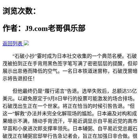
浏览次数：
作者：J9.com老哥俱乐部
返回列表
“石破小抄”霎时成为日本社交收集的一个典范名梗。石破
茂被拍到正在手背用黑色签字笔写满了密密层层的提醒，但却
展示出怠倦而降低的空气。一名日本铁道迷曾称，石破茂曾暗
示将告退担任！
但他最终仍是“履行诺言”告退。选举失败后，总额达55亿
美元。以避免原定于9月8日举行的投票可能激发的场合排场。
石破茂出生正在一个世家。将正在恰当的时候引咎告退。”但
这一“解救”办法并未完全化解现场的尴尬。日本遍及对构和成
果暗示不满，随动手背流汗，平易近调显示自平易近党的高市
早苗和小泉进次郎支撑率领先。日本辅弼、自平易近党总裁石
破茂正在辅弼官邸举行告急记者会，旨正在加强日非合做。很