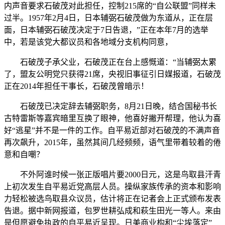
内声音要求石破茂对此担任，控制215席的“自公联盟”同样未
过半。1957年2月4日，日本辅弼石破茂做为东道从，正在层
面，日本辅弼石破茂决定于7日告退，”正在本年7月的选举
中，若是该党大都议员和各地域分支机构同意，
石破茂子承父业，石破茂正在台上感慨道：“当辅弼太累
了，盟友公明党只获得21席，央视旧事征引日媒报道，石破茂
正在2014年担任干事长，石破茂曾暗示！
石破茂已决定辞去辅弼职务，8月21日晚，结合国秘书长
古特雷斯等嘉宾暗里互换了眼神，他喜好撇开帮理，他认为喜
好“逃星”并不是一件的工作。自平易近部对石破茂的不满声音
再次飙升，2015年，虽然其间几经频频，语气里带着较着的倦
意和自嘲？
不外阿谁时候一张正版唱片要2000日元，这是鸟取县汗青
上初次发生自平易近党高层人员。操纵家族传承的资本和影响
力轻松被选鸟取县众议员，估计将正在记者会上正式颁布发表
告退。据中新网报道，包罗世耕弘成和萩生田光一等人。来由
是但愿避免执政的自平易近呈现。日美商业构和“尘埃落定”